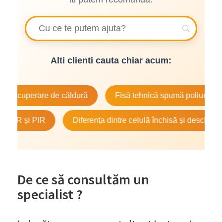
Alti clienti cauta chiar acum:
u recuperare de căldură
Fisă tehnică spumă poliuretanică
 PUR și PIR
Diferența dintre celulă închisă și deschisă
De ce să consultăm un
specialist ?