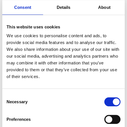
Consent
Details
About
This website uses cookies
We use cookies to personalise content and ads, to
provide social media features and to analyse our traffic.
We also share information about your use of our site with
our social media, advertising and analytics partners who
may combine it with other information that you’ve
provided to them or that they’ve collected from your use
of their services.
Ce alte diferențe mai sunt între
Consent
Necessary
diferite materiale?
Selection
Preferences
Folosirea materialelor eficiente termic în