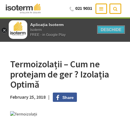
021 9031
Aplicația Isoterm
Aplicația Isoterm
DESCHIDE
DESCHIDE
Isoterm
Isoterm
FREE - in Google Play
FREE - in Google Play
Termoizolații – Cum ne
protejam de ger ? Izolația
Optimă
February 25, 2018 |
Share