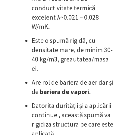
conductivitate termică
excelent λ~0.021 – 0.028
W/mK.
Este o spumă rigidă, cu
densitate mare, de minim 30-
40 kg/m3, greautatea/masa
ei.
Are rol de bariera de aer dar și
de
bariera de vapori
.
Datorita durității și a aplicării
continue , această spumă va
rigidiza structura pe care este
aplicată.