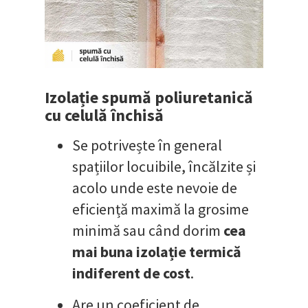
Izolație spumă poliuretanică
cu celulă închisă
Se potrivește în general
spațiilor locuibile, încălzite și
acolo unde este nevoie de
eficiență maximă la grosime
minimă sau când dorim
cea
mai buna izolație termică
indiferent de cost
.
Are un coeficient de