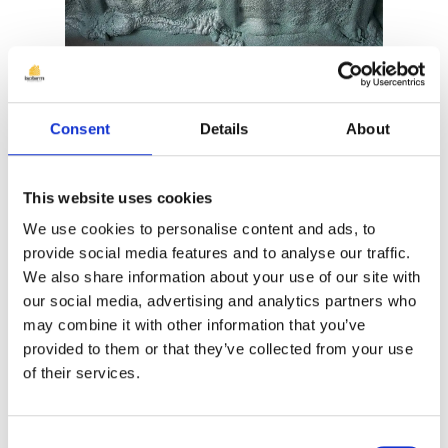
Comparație detaliată: Celulă Închisă
Consent
Details
About
vs. Celulă Deschisă
Caracteristică
Celulă Închisă
Celulă Deschisă
This website uses cookies
Densitate
30-50 kg/m³
8-15 kg/m³
We use cookies to personalise content and ads, to
provide social media features and to analyse our traffic.
Conductivitate
λ = 0.021-0.025
λ = 0.035-0.039
We also share information about your use of our site with
termică
W/mK
W/mK
our social media, advertising and analytics partners who
Permeabilitate
Impermeabilă
Permeabilă
may combine it with other information that you’ve
vapori
provided to them or that they’ve collected from your use
Rezistență
of their services.
Foarte înaltă
Moderată
mecanică
Cost
Premium
Economic
Consent