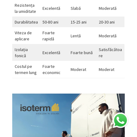
Rezistența
Excelentă
Slabă
Moderată
la umiditate
Durabilitatea
50-80 ani
15-25 ani
20-30 ani
Viteza de
Foarte
Lentă
Moderată
aplicare
rapidă
Izolația
Satisfăcătoa
Excelentă
Foarte bună
fonică
re
Costul pe
Foarte
Moderat
Moderat
termen lung
economic