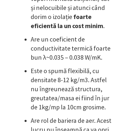
și nelocuibile și atunci când
dorim o izolație
foarte
eficientă la un cost minim
.
Are un coeficient de
conductivitate termică foarte
bun λ~0.035 – 0.038 W/mK.
Este o spumă flexibilă, cu
densitate 8-12 kg/m3. Astfel
nu îngreunează structura,
greutatea/masa ei fiind în jur
de 1kg/mp la 10cm grosime.
Are rol de bariera de aer. Acest
lucru nu înseamnă ca va opri