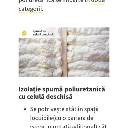
categorii
.
Izolație spumă poliuretanică
cu celulă deschisă
Se potrivește atât în spații
locuibile(cu o bariera de
vapori montată adițional) cât