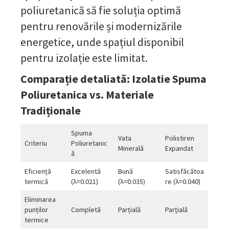
poliuretanică să fie soluția optimă
pentru renovările și modernizările
energetice, unde spațiul disponibil
pentru izolație este limitat.
Comparație detaliată: Izolatie Spuma
Poliuretanica vs. Materiale
Tradiționale
Spuma
Vata
Polistiren
Criteriu
Poliuretanic
Minerală
Expandat
ă
Eficiență
Excelentă
Bună
Satisfăcătoa
termică
(λ=0.021)
(λ=0.035)
re (λ=0.040)
Eliminarea
punților
Completă
Parțială
Parțială
termice