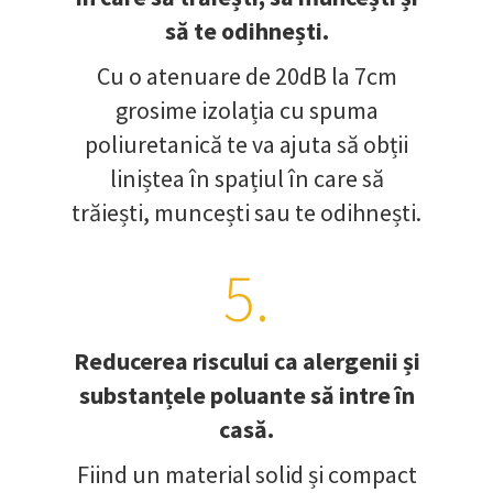
să te odihnești.
Cu o atenuare de 20dB la 7cm
grosime izolația cu spuma
poliuretanică te va ajuta să obții
liniștea în spațiul în care să
trăiești, muncești sau te odihnești.
5.
Reducerea riscului ca alergenii și
substanțele poluante să intre în
casă.
Fiind un material solid și compact