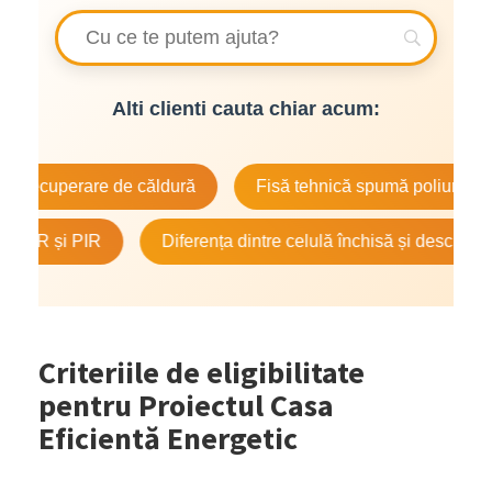
Alti clienti cauta chiar acum:
cuperare de căldură
Fisă tehnică spumă poliuretanică
R și PIR
Diferența dintre celulă închisă și deschisă
Criteriile de eligibilitate
pentru Proiectul Casa
Eficientă Energetic