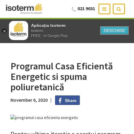
021 9031
Aplicația Isoterm
Aplicația Isoterm
DESCHIDE
DESCHIDE
Isoterm
Isoterm
FREE - in Google Play
FREE - in Google Play
Programul Casa Eficientă
Energetic si spuma
poliuretanică
November 6, 2020 |
Share
Pentru ultima iteratie a acestui program