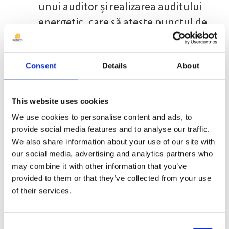
unui auditor și realizarea auditului
energetic, care să ateste punctul de
plecare și necesitățile clădirii înainte
de începerea lucrărilor. În urma
Consent
Details
About
auditului clădirea va fi încadrată în
una din clasele de eficiență, urmând
a fi specificate problemele întâlnite
This website uses cookies
și soluțiile agreate pentru
We use cookies to personalise content and ads, to
provide social media features and to analyse our traffic.
remedierea lor.
We also share information about your use of our site with
O dată ce o aplicație este considerată
our social media, advertising and analytics partners who
may combine it with other information that you’ve
validă, fondurile pot fi folosite pentru
provided to them or that they’ve collected from your use
lucrări de reabilitare, durata în care un
of their services.
beneficiar trebuie să se încadreze fiind
de 16 luni. Decontarea se face ulterior
Consent