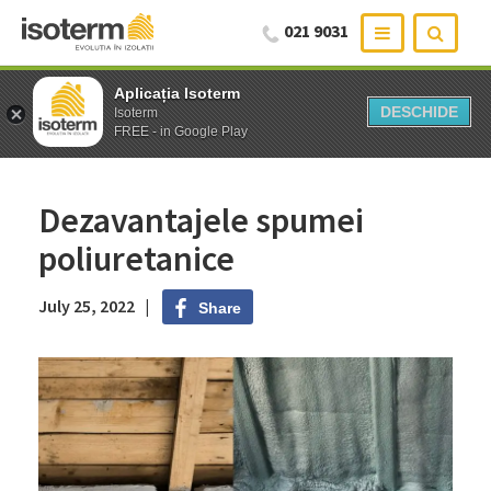
021 9031
Aplicația Isoterm
Aplicația Isoterm
DESCHIDE
DESCHIDE
Isoterm
Isoterm
FREE - in Google Play
FREE - in Google Play
Dezavantajele spumei
poliuretanice
July 25, 2022 |
Share