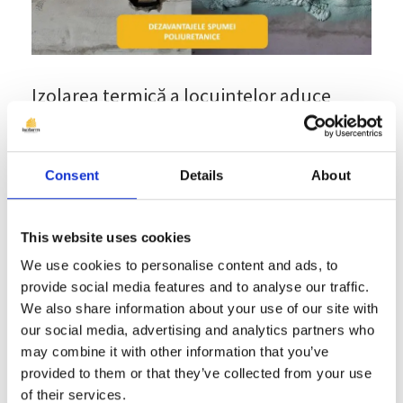
Izolarea termică a locuințelor aduce
întotdeauna în discuție alegerea
materialelor folosite în acest sens,
costurile și desigur, eficiența energetică.
Consent
Details
About
De-a lungul timpului s-a discutat destul
de mult despre avantajele pe care le
This website uses cookies
oferă fiecare material de izolare, de la
We use cookies to personalise content and ads, to
polistiren, la spumă poliuretanică.
provide social media features and to analyse our traffic.
We also share information about your use of our site with
În același timp însă, pe lângă
our social media, advertising and analytics partners who
multitudinea de avantaje a materialelor
may combine it with other information that you’ve
provided to them or that they’ve collected from your use
de izolare au apărut și discuții despre
of their services.