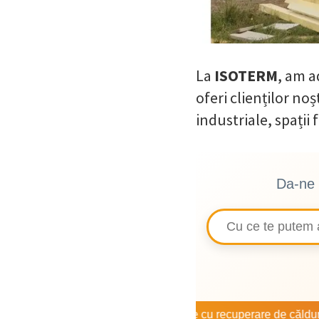
La
ISOTERM
, am a
oferi clienților no
industriale, spații 
Da-ne 
 cu spumă?
Ventilație cu recuperare de căldură