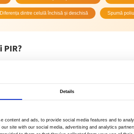
a dintre celulă închisă și deschisă
Spumă poliuretanică 
i PIR?
lante PIR sunt elemente de construcție prefabr
pumă rigidă PIR, încapsulat între două foi de tabl
ctrostatic. Miezul din PIR este un material termo
Details
 închisă, ce oferă un
coeficient de conductivitat
2 W/mK
– considerabil mai performant decât alte
cum polistirenul expandat, extrudat sau chiar va
e content and ads, to provide social media features and to analy
 our site with our social media, advertising and analytics partn