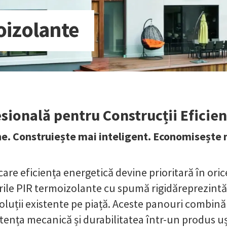
oizolante
sională pentru Construcții Eficie
ne. Construiește mai inteligent. Economisește 
care eficiența energetică devine prioritară în oric
rile PIR termoizolante cu spumă rigidăreprezintă
luții existente pe piață. Aceste panouri combină 
stența mecanică și durabilitatea într-un produs u