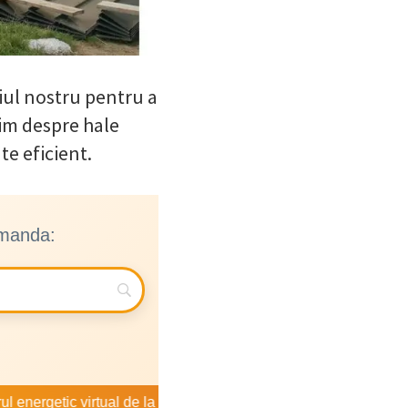
iul nostru pentru a
bim despre hale
te eficient.
omanda:
c virtual de la Isoterm
Izolație acoperiș cu spumă poliu