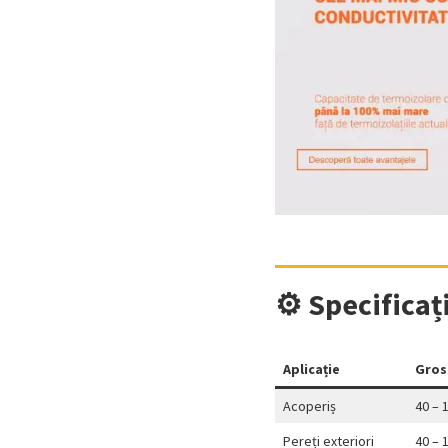
⚙️ Specificaț
Aplicație
Gros
Acoperiș
40 – 
Pereți exteriori
40 – 