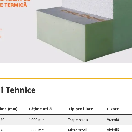
ii Tehnice
ime (mm)
Lățime utilă
Tip profilare
Fixare
120
1000 mm
Trapezoidal
Vizibilă
120
1000 mm
Microprofil
Vizibilă