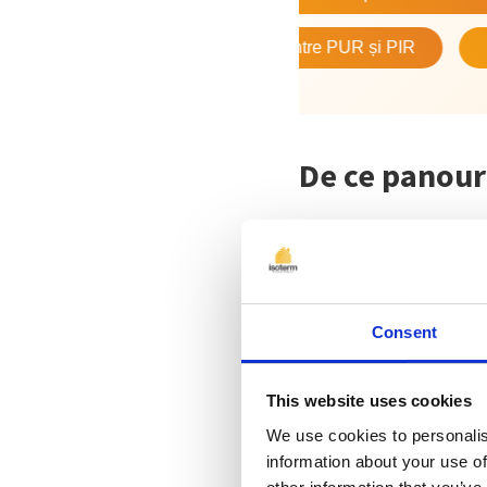
ia veche?
Diferența dintre PUR și PIR
Diferenț
De ce panour
Panourile termoizo
dintr-un strat de s
vopsită în câmp ele
Consent
structură celulară
aproximativ 0,02
This website uses cookies
convenționale, pre
We use cookies to personalis
information about your use of