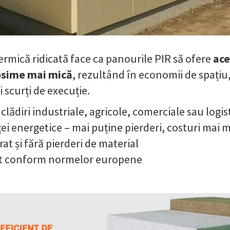
ermică ridicată face ca panourile PIR să ofere
ace
rosime mai mică
, rezultând în economii de spațiu
i scurți de execuție.
lădiri industriale, agricole, comerciale sau logis
ei energetice – mai puține pierderi, costuri mai m
at și fără pierderi de material
at conform normelor europene