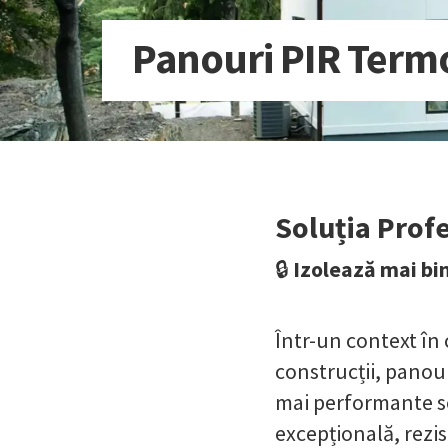
Panouri PIR Term
Soluția Profe
🔒
Izolează mai bi
Într-un context în 
construcții, panou
mai performante so
excepțională, rezi