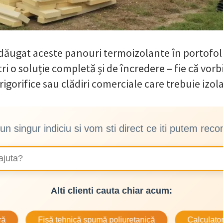
dăugat aceste panouri termoizolante în portofol
ștri o soluție completă și de încredere – fie că vor
frigorifice sau clădiri comerciale care trebuie izola
un singur indiciu si vom sti direct ce iti putem rec
Alti clienti cauta chiar acum:
Fisă tehnică spumă poliuretanică
Calculatorul energeti