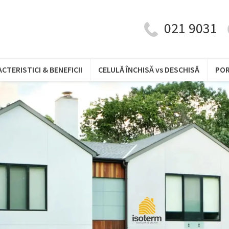
021 9031
CTERISTICI & BENEFICII
CELULĂ ÎNCHISĂ vs DESCHISĂ
PO