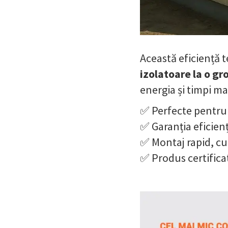
Această eficiență t
izolatoare la o g
energia și timpi ma
✅ Perfecte pentru c
✅ Garanția eficienț
✅ Montaj rapid, cur
✅ Produs certific