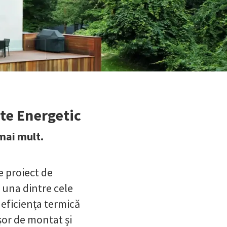
nte Energetic
mai mult.
e proiect de
 una dintre cele
eficiența termică
șor de montat și