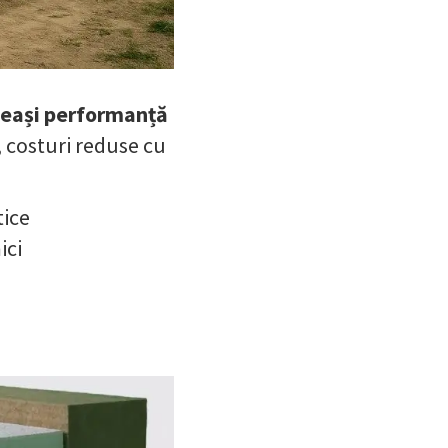
eași performanță
, costuri reduse cu
tice
ici