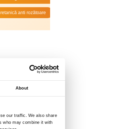
anti rozătoare
Ce este standardul nZEB
Izola
icate, formate
ă galvanizată și
izolant cu o
About
e termică de
 materiale
ta minerală.
se our traffic. We also share
ers who may combine it with