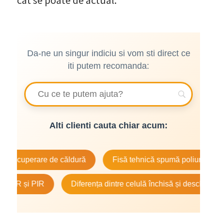
Da-ne un singur indiciu si vom sti direct ce
iti putem recomanda:
Alti clienti cauta chiar acum:
perare de căldură
Fisă tehnică spumă poliuretanică
 și PIR
Diferența dintre celulă închisă și deschisă