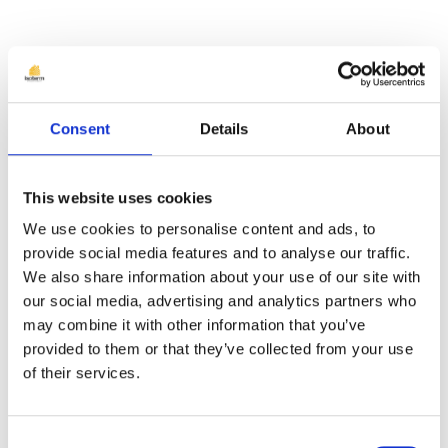
Pe lângă izolarea termică cu spumă
poliuretanică, mai există și alte aspecte
Consent
Details
About
pe care le putem avea în vedere. Una
dintre soluții este aceea de a ventila
spațiile.
This website uses cookies
We use cookies to personalise content and ads, to
provide social media features and to analyse our traffic.
We also share information about your use of our site with
our social media, advertising and analytics partners who
may combine it with other information that you’ve
provided to them or that they’ve collected from your use
of their services.
Consent