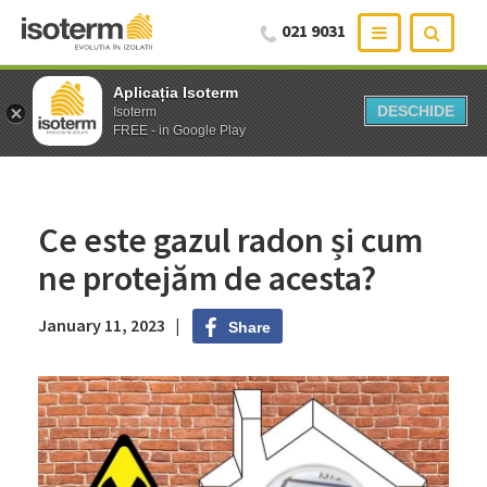
021 9031
Aplicația Isoterm
Aplicația Isoterm
DESCHIDE
DESCHIDE
Isoterm
Isoterm
FREE - in Google Play
FREE - in Google Play
Ce este gazul radon și cum
ne protejăm de acesta?
January 11, 2023 |
Share