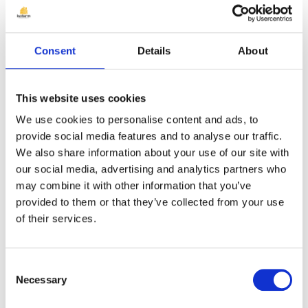
Consent
Details
About
Sinteza articolului
This website uses cookies
We use cookies to personalise content and ads, to
Izolarea planșeului este o soluție
provide social media features and to analyse our traffic.
esențială pentru prevenirea pierderilor
We also share information about your use of our site with
our social media, advertising and analytics partners who
de căldură și menținerea confortului
may combine it with other information that you’ve
termic al locuinței, contribuind
provided to them or that they’ve collected from your use
semnificativ la reducerea costurilor
of their services.
energetice.
Consent
Necessary
Selection
Citește articolul