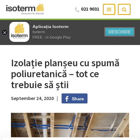
021 9031
Aplicația Isoterm
Aplicația Isoterm
DESCHIDE
DESCHIDE
Isoterm
Isoterm
FREE - in Google Play
FREE - in Google Play
Izolație planșeu cu spumă
poliuretanică – tot ce
trebuie să știi
September 24, 2020 |
Share