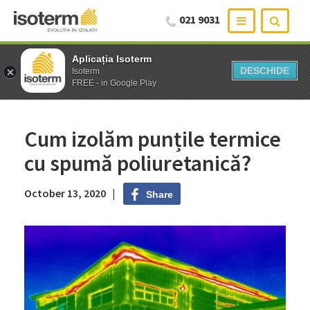
021 9031
Aplicația Isoterm
Aplicația Isoterm
DESCHIDE
DESCHIDE
Isoterm
Isoterm
FREE - in Google Play
FREE - in Google Play
Cum izolăm punțile termice
cu spumă poliuretanică?
October 13, 2020 |
Share