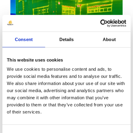
Consent
Details
About
This website uses cookies
În limbajul proiectanților și al
We use cookies to personalise content and ads, to
constructorilor, noțiunea de punți
provide social media features and to analyse our traffic.
termice este cunoscută și foarte des
We also share information about your use of our site with
folosită. Este ușor de înțeles faptul că
our social media, advertising and analytics partners who
aceste punți termice nu sunt bune și că
may combine it with other information that you’ve
provided to them or that they’ve collected from your use
ele trebuie să fie remediate cumva, iar
of their services.
din acest motiv discutăm în cele ce
urmează despre punțile termice, despre
Consent