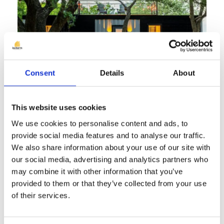
Consent
Details
About
Izolare containere modulare –
This website uses cookies
Introducere: Containerele modulare au
We use cookies to personalise content and ads, to
devenit o soluție versatilă și din ce în ce
provide social media features and to analyse our traffic.
mai populară în diverse domenii, de la
We also share information about your use of our site with
our social media, advertising and analytics partners who
construcții industriale până la spații
may combine it with other information that you’ve
rezidențiale temporare. Aceste structuri
provided to them or that they’ve collected from your use
metalice oferă avantaje semnificative în
of their services.
ceea ce privește mobilitatea, costurile