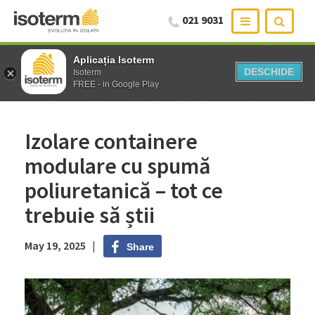
021 9031
Aplicația Isoterm
Aplicația Isoterm
DESCHIDE
DESCHIDE
Isoterm
Isoterm
FREE - in Google Play
FREE - in Google Play
Izolare containere
modulare cu spumă
poliuretanică – tot ce
trebuie să știi
May 19, 2025 |
Share