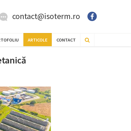
contact@isoterm.ro
RTOFOLIU
ARTICOLE
CONTACT
etanică