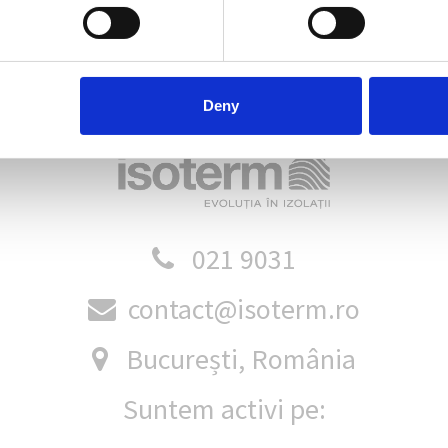
Deny
021 9031
contact@isoterm.ro
București, România
Suntem activi pe: