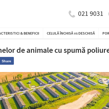
021 9031
CTERISTICI & BENEFICII
CELULĂ ÎNCHISĂ vs DESCHISĂ
PO
melor de animale cu spumă poliur
Share