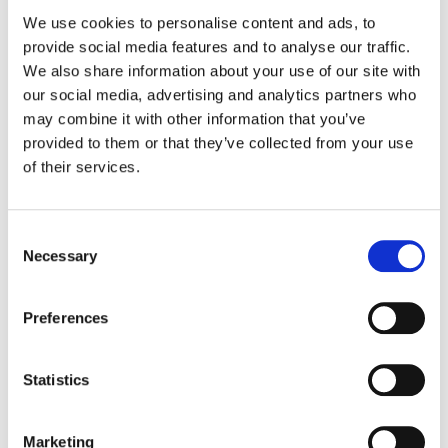
economia, însă pentru ca aceasta să
We use cookies to personalise content and ads, to
existe este nevoie de o susținere
provide social media features and to analyse our traffic.
eficientă.
We also share information about your use of our site with
our social media, advertising and analytics partners who
may combine it with other information that you’ve
Citește articolul
provided to them or that they’ve collected from your use
of their services.
Consent
Necessary
Selection
Preferences
021 9031
contact@isoterm.ro
Statistics
București, România
Marketing