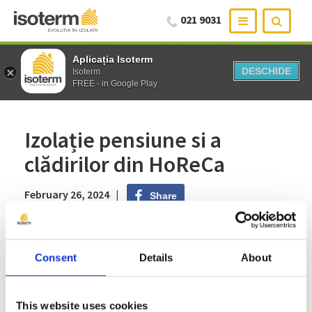
021 9031
Aplicația Isoterm
Aplicația Isoterm
DESCHIDE
DESCHIDE
Isoterm
Isoterm
FREE - in Google Play
FREE - in Google Play
Izolație pensiune si a
clădirilor din HoReCa
February 26, 2024 |
Share
Consent
Details
About
Industria HoReCa este unul dintre cele
mai importante domenii care susțin
This website uses cookies