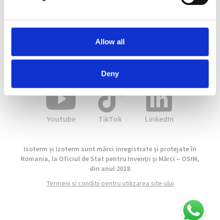
Suntem activi pe:
Allow all
Facebook
Instagram
X
Deny
Youtube
TikTok
LinkedIn
Isoterm și Izoterm sunt mărci inregistrate și protejate în
Romania, la Oficiul de Stat pentru Invenții și Mărci – OSIM,
din anul 2018
Termeni si conditii pentru utilizarea site-ului