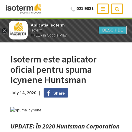
021 9031
Aplicația Isoterm
Aplicația Isoterm
DESCHIDE
DESCHIDE
Isoterm
Isoterm
FREE - in Google Play
FREE - in Google Play
Isoterm este aplicator
oficial pentru spuma
Icynene Huntsman
July 14, 2020 |
Share
UPDATE: În 2020 Huntsman Corporation