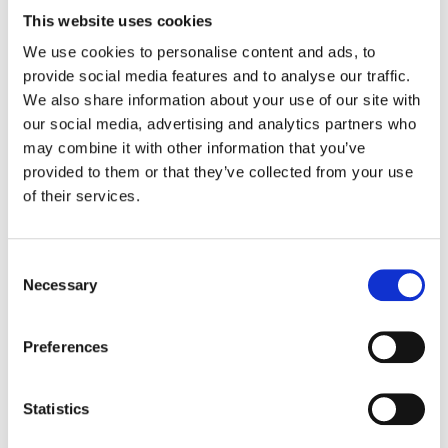
This website uses cookies
Icynene
este liderul mondial în
We use cookies to personalise content and ads, to
domeniul sistemelor de izolare termică
provide social media features and to analyse our traffic.
cu spume expandabile.
We also share information about your use of our site with
our social media, advertising and analytics partners who
Fiind fondată în 1986, Icynene oferă un
may combine it with other information that you’ve
portofoliu complet de soluții de spuma
provided to them or that they’ve collected from your use
poliuretanica spray-abilă cu
of their services.
performanță ridicată.
De 30 de ani, Icynene oferă sisteme
Consent
Necessary
Selection
izolatoare termic cu expandare, cu
eficiență ridicată, niveluri scăzute de
Preferences
COV și fără gaze dăunătoare pentru
stratul de ozon. Cu ajutorul produselor
Statistics
Icynene, pe suprafața a 3 continente