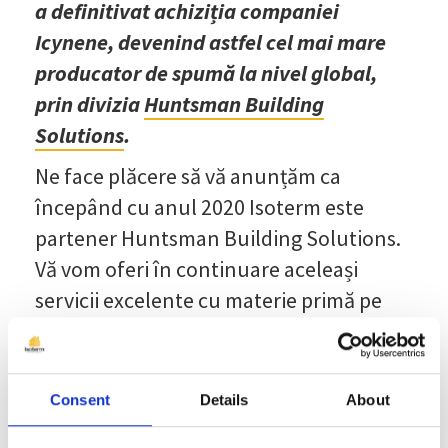
a definitivat achiziția companiei
Icynene, devenind astfel cel mai mare
producator de spumă la nivel global,
prin divizia
Huntsman Building
Solutions
.
Ne face plăcere să vă anunțăm ca
începând cu anul 2020 Isoterm este
partener Huntsman Building Solutions.
Vă vom oferi în continuare aceleași
servicii excelente cu materie primă pe
măsură.
începând cu 2019
Isoterm®
este
aplicatorul oficial din SE-ul României
Consent
Details
About
pentru spuma Icynene.