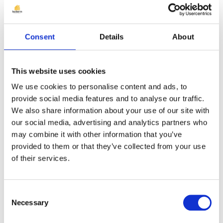
Consent
Details
About
Sinteza articolului
This website uses cookies
We use cookies to personalise content and ads, to
Izolarea planșeului este o soluție
provide social media features and to analyse our traffic.
esențială pentru prevenirea pierderilor
We also share information about your use of our site with
our social media, advertising and analytics partners who
de căldură și menținerea confortului
may combine it with other information that you’ve
termic al locuinței, contribuind
provided to them or that they’ve collected from your use
semnificativ la reducerea costurilor
of their services.
energetice.
Consent
Necessary
Selection
Citește articolul