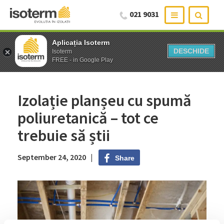
021 9031
Aplicația Isoterm
Aplicația Isoterm
DESCHIDE
DESCHIDE
Isoterm
Isoterm
FREE - in Google Play
FREE - in Google Play
Izolație planșeu cu spumă
poliuretanică – tot ce
trebuie să știi
September 24, 2020 |
Share