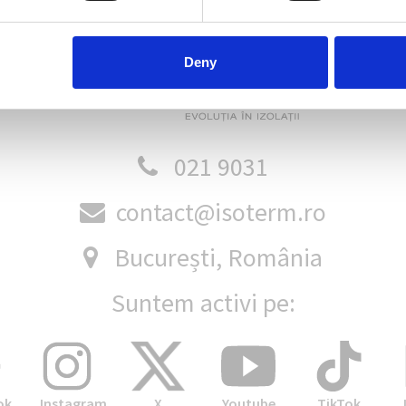
Deny
021 9031
contact@isoterm.ro
București, România
Suntem activi pe:
ok
Instagram
X
Youtube
TikTok