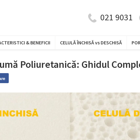
021 9031
CTERISTICI & BENEFICII
CELULĂ ÎNCHISĂ vs DESCHISĂ
PO
umă Poliuretanică: Ghidul Compl
are