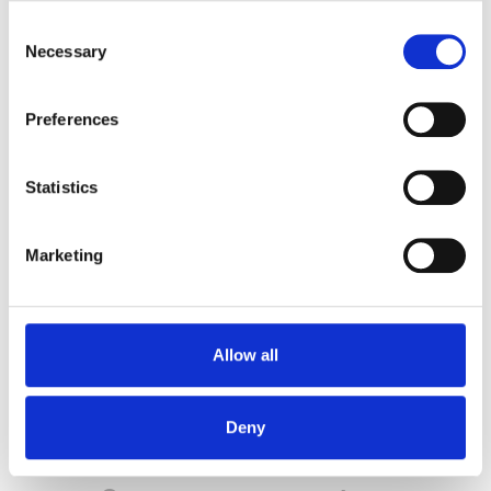
confortul, eficiența energetică, costurile
Consent
lunare cu utilitățile și chiar valoarea
Necessary
Selection
proprietății pe piață, așadar prezintă o
varietate de avantaje.
Preferences
Citește articolul
Statistics
Marketing
Allow all
021 9031
Deny
contact@isoterm.ro