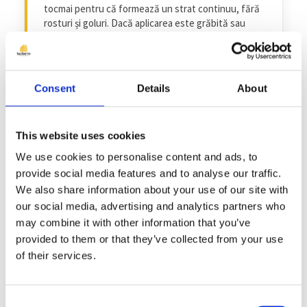
tocmai pentru că formează un strat continuu, fără
rosturi și goluri. Dacă aplicarea este grăbită sau
necontrolată, rămân zone subțiri sau neacoperite
— de obicei la margini, colțuri, joncțiunile dintre
căpriori și pereți sau în jurul elementelor de trecere
(coșuri de fum, tubulatura de ventilație).
Consent
Details
About
Aceste zone devin
punți termice
— puncte de
scurt-circuit termic prin care căldura scapă
disproporționat. O mansardă izolată la 90% din
This website uses cookies
suprafață dar cu punți termice la 10% poate pierde
We use cookies to personalise content and ads, to
mai multă căldură decât una neizolată deloc în
zonele respective.
provide social media features and to analyse our traffic.
We also share information about your use of our site with
Eficiență termică reală mult mai
our social media, advertising and analytics partners who
mică decât cea promisă, zone reci localizate,
may combine it with other information that you’ve
condens punctual, mucegai pe tavane și pereți.
provided to them or that they’ve collected from your use
of their services.
Cere firmei să verifice grosimea
după aplicare cu un instrument de măsurare.
Zonele de joncțiune și elementele de trecere
Consent
trebuie tratate separat, cu atenție specială.