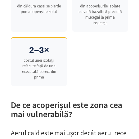
din căldura casei se pierde
din acoperișurile izolate
prin acoperiș neizolat
cu vată bazaltică prezintă
mucegai la prima
inspecție
2–3×
costul unei izolații
refăcute față de una
executată corect din
prima
De ce acoperișul este zona cea
mai vulnerabilă?
Aerul cald este mai ușor decât aerul rece