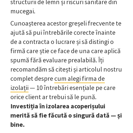
structurii de lemn și riscuri sanitare din
mucegai.
Cunoașterea acestor greșeli frecvente te
ajută să pui întrebările corecte înainte
de a contracta o lucrare și să distingi o
firmă care știe ce face de una care aplică
spumă fără evaluare prealabilă. Îți
recomandăm să citești și articolul nostru
complet despre
cum alegi firma de
izolații
— 10 întrebări esențiale pe care
orice client ar trebui să le pună.
Investiția în izolarea acoperișului
merită să fie făcută o singură dată — și
bine.