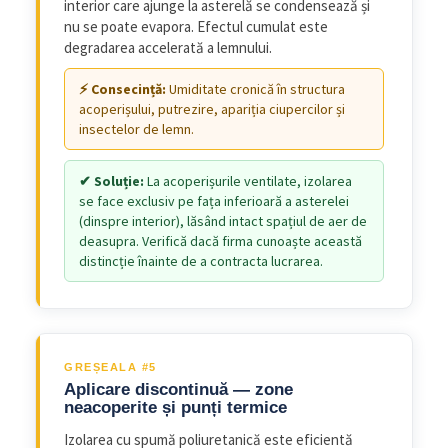
interior care ajunge la asterelă se condensează și
nu se poate evapora. Efectul cumulat este
degradarea accelerată a lemnului.
Umiditate cronică în structura
acoperișului, putrezire, apariția ciupercilor și
insectelor de lemn.
La acoperișurile ventilate, izolarea
se face exclusiv pe fața inferioară a asterelei
(dinspre interior), lăsând intact spațiul de aer de
deasupra. Verifică dacă firma cunoaște această
distincție înainte de a contracta lucrarea.
GREȘEALA #5
Aplicare discontinuă — zone
neacoperite și punți termice
Izolarea cu spumă poliuretanică este eficientă