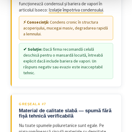
funcționează condensul și bariera de vapori în
articolul Isoeco:
Izolație împotriva condensului
.
Condens cronic în structura
acoperișului, mucegai masiv, degradarea rapidă
a lemnului.
Dacă firma recomandă celulă
deschisă pentru o mansardă locuită, întreabă
explicit dacă include bariera de vapori. Un
răspuns negativ sau evaziv este inacceptabil
tehnic.
GREȘEALA #7
Material de calitate slabă — spumă fără
fișă tehnică verificabilă
Nu toate spumele poliuretanice sunt egale. Pe
piața românească circulă materiale cu densitate