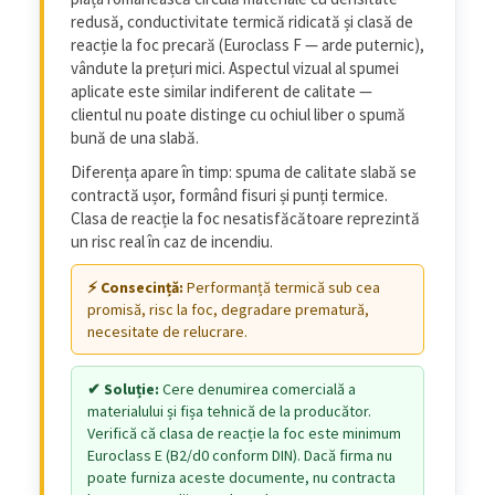
redusă, conductivitate termică ridicată și clasă de
reacție la foc precară (Euroclass F — arde puternic),
vândute la prețuri mici. Aspectul vizual al spumei
aplicate este similar indiferent de calitate —
clientul nu poate distinge cu ochiul liber o spumă
bună de una slabă.
Diferența apare în timp: spuma de calitate slabă se
contractă ușor, formând fisuri și punți termice.
Clasa de reacție la foc nesatisfăcătoare reprezintă
un risc real în caz de incendiu.
Performanță termică sub cea
promisă, risc la foc, degradare prematură,
necesitate de relucrare.
Cere denumirea comercială a
materialului și fișa tehnică de la producător.
Verifică că clasa de reacție la foc este minimum
Euroclass E (B2/d0 conform DIN). Dacă firma nu
poate furniza aceste documente, nu contracta