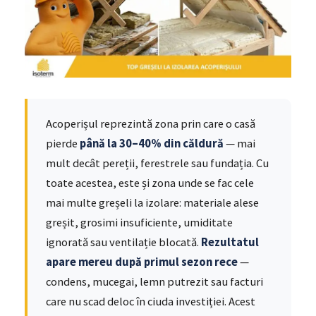
Acoperișul reprezintă zona prin care o casă
pierde
până la 30–40% din căldură
— mai
mult decât pereții, ferestrele sau fundația. Cu
toate acestea, este și zona unde se fac cele
mai multe greșeli la izolare: materiale alese
greșit, grosimi insuficiente, umiditate
ignorată sau ventilație blocată.
Rezultatul
apare mereu după primul sezon rece
—
condens, mucegai, lemn putrezit sau facturi
care nu scad deloc în ciuda investiției. Acest