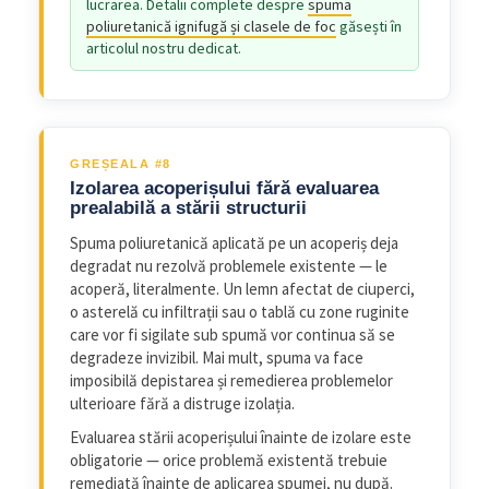
lucrarea. Detalii complete despre
spuma
poliuretanică ignifugă și clasele de foc
găsești în
articolul nostru dedicat.
GREȘEALA #8
Izolarea acoperișului fără evaluarea
prealabilă a stării structurii
Spuma poliuretanică aplicată pe un acoperiș deja
degradat nu rezolvă problemele existente — le
acoperă, literalmente. Un lemn afectat de ciuperci,
o asterelă cu infiltrații sau o tablă cu zone ruginite
care vor fi sigilate sub spumă vor continua să se
degradeze invizibil. Mai mult, spuma va face
imposibilă depistarea și remedierea problemelor
ulterioare fără a distruge izolația.
Evaluarea stării acoperișului înainte de izolare este
obligatorie — orice problemă existentă trebuie
remediată înainte de aplicarea spumei, nu după.