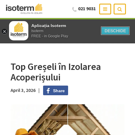
021 9031
Aplicația Isoterm
Aplicația Isoterm
DESCHIDE
DESCHIDE
Isoterm
Isoterm
FREE - in Google Play
FREE - in Google Play
Top Greșeli în Izolarea
Acoperișului
April 3, 2026 |
Share