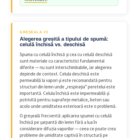
GREȘEALA #3
Alegerea greșită a tipului de spumă:
celulă închisă vs. deschisă
Spuma cu celulă închisă și cea cu celulă deschisă
sunt materiale cu caracteristici fundamental
diferite — nu sunt interschimbabile, iar alegerea
depinde de context. Celula deschisă este
permeabilă la vapori și este recomandată pentru
structuri din lemn unde „respirația” peretelui este
importantă. Celula închisă este impermeabilă și
potrivită pentru suprafețe metalice, beton sau
acolo unde umiditatea exterioară este o problemă.
O greșeală frecventă: aplicarea spumei cu celulă
închisă pe șarpantă din lemn fără a lua în
considerare difuzia vaporilor — ceea ce poate crea
probleme de umiditate captivă în structură pe