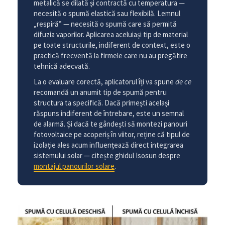
metalică se dilată și contractă cu temperatura —
necesită o spumă elastică sau flexibilă. Lemnul
„respiră” — necesită o spumă care să permită
difuzia vaporilor. Aplicarea aceluiași tip de material
pe toate structurile, indiferent de context, este o
practică frecventă la firmele care nu au pregătire
tehnică adecvată.
La o evaluare corectă, aplicatorul îți va spune
de ce
recomandă un anumit tip de spumă pentru
structura ta specifică. Dacă primești același
răspuns indiferent de întrebare, este un semnal
de alarmă. Și dacă te gândești să montezi panouri
fotovoltaice pe acoperiș în viitor, reține că tipul de
izolație ales acum influențează direct integrarea
sistemului solar — citește ghidul Isosun despre
montajul panourilor solare
.