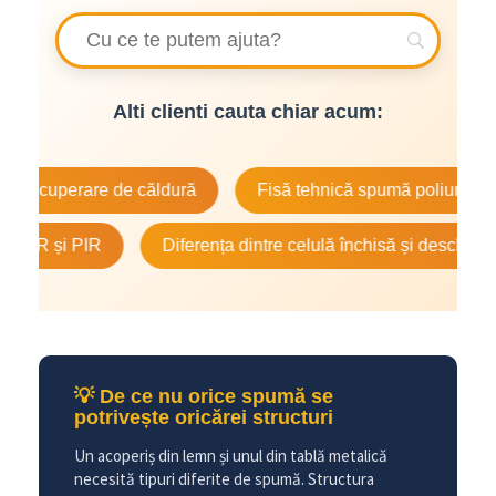
Alti clienti cauta chiar acum:
perare de căldură
Fisă tehnică spumă poliuretanică
 și PIR
Diferența dintre celulă închisă și deschisă
💡 De ce nu orice spumă se
potrivește oricărei structuri
Un acoperiș din lemn și unul din tablă metalică
necesită tipuri diferite de spumă. Structura