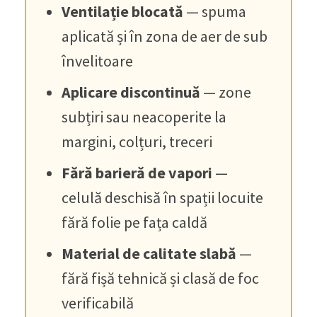
Ventilație blocată
— spuma
aplicată și în zona de aer de sub
învelitoare
Aplicare discontinuă
— zone
subțiri sau neacoperite la
margini, colțuri, treceri
Fără barieră de vapori
—
celulă deschisă în spații locuite
fără folie pe fața caldă
Material de calitate slabă
—
fără fișă tehnică și clasă de foc
verificabilă