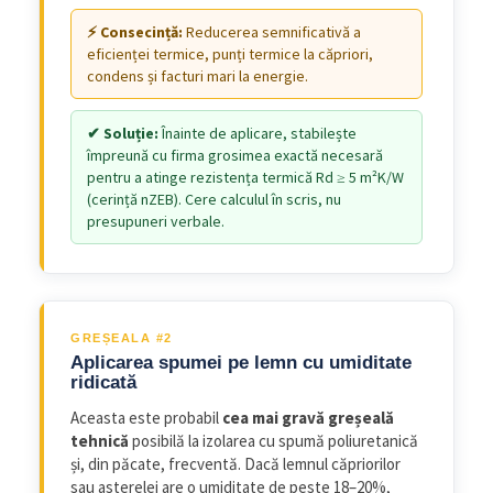
Reducerea semnificativă a
eficienței termice, punți termice la căpriori,
condens și facturi mari la energie.
Înainte de aplicare, stabilește
împreună cu firma grosimea exactă necesară
pentru a atinge rezistența termică Rd ≥ 5 m²K/W
(cerință nZEB). Cere calculul în scris, nu
presupuneri verbale.
GREȘEALA #2
Aplicarea spumei pe lemn cu umiditate
ridicată
Aceasta este probabil
cea mai gravă greșeală
tehnică
posibilă la izolarea cu spumă poliuretanică
și, din păcate, frecventă. Dacă lemnul căpriorilor
sau asterelei are o umiditate de peste 18–20%,