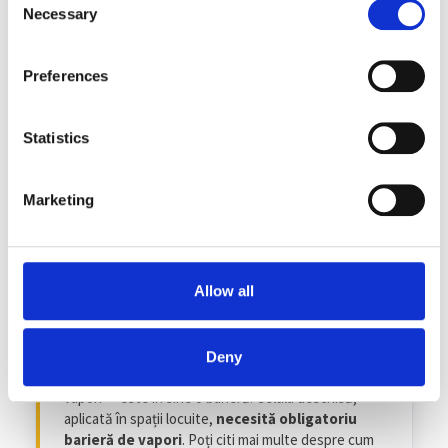
Necessary
Selection
Preferences
GREȘEALA #6
Lipsa barierei de vapori la celula
Statistics
deschisă în spații locuite
Spuma cu celulă deschisă este permeabilă la vapori
— vaporii de apă pot traversa stratul izolator.
Marketing
Aceasta este o proprietate utilă în anumite
contexte, dar devine o problemă în spații locuite și
încălzite, unde aerul interior este bogat în vapori
(gătit, duș, respirație). Fără o barieră de vapori
Allow all
corect instalată pe fața caldă (interioară) a izolației,
vaporii traversează spuma, ajung la asterelă (mai
rece) și condensează.
Deny
Spuma cu celulă închisă nu necesită barieră de
vapori — este în sine o barieră. Celula deschisă,
aplicată în spații locuite,
necesită obligatoriu
barieră de vapori
. Poți citi mai multe despre cum