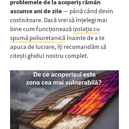
problemele de la acoperiș rămân
ascunse ani de zile
— până când devin
costisitoare. Dacă vrei să înțelegi mai
bine cum funcționează
izolația cu
spumă poliuretanică
înainte de a te
apuca de lucrare, îți recomandăm să
citești ghidul nostru complet.