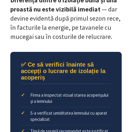
Diferența dintre o izolație bună și una
proastă nu este vizibilă imediat
— dar
devine evidentă după primul sezon rece,
în facturile la energie, pe tavanele cu
mucegai sau în costurile de relucrare.
✅ Ce să verifici înainte să
accepți o lucrare de izolație la
acoperiș
Firma a inspectat vizual starea acoperișului
și a lemnului
S-a verificat umiditatea lemnului cu aparat
specializat
Tipul de spumă recomandat este justificat