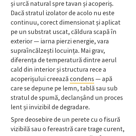
și urcă natural spre tavan și acoperiș.
Dacă stratul izolator de acolo nu este
continuu, corect dimensionat și aplicat
pe un substrat uscat, căldura scapă în
exterior — iarna pierzi energie, vara
supraîncălzești locuința. Mai grav,
diferența de temperatură dintre aerul
cald din interior și structura rece a
acoperișului creează
condens
— apă
care se depune pe lemn, tablă sau sub
stratul de spumă, declanșând un proces
lent și invizibil de degradare.
Spre deosebire de un perete cu o fisură
vizibilă sau o fereastră care trage curent,