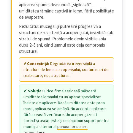
aplicarea spumei deasupra îl „sigilează” —
umiditatea rămâne captivă în lemn, fără posibilitate
de evaporare.
Rezultatul: mucegai și putrezire progresivă a
structurii de rezistență a acoperișului, invizibilă sub
stratul de spumă. Problemele devin vizibile abia
după 2–5 ani, când lemnul este deja compromis
structural.
Degradarea ireversibilă a
structurii de lemn a acoperișului, costuri mari de
reabilitare, risc structural.
Orice firmă serioasă măsoară
umiditatea lemnului cu un aparat specializat
înainte de aplicare. Dacă umiditatea este prea
mare, aplicarea se amână. Nu accepta aplicare
fără această verificare. Un acoperiș izolat
corect și uscat este și cel mai bun suport pentru
montajul ulterior al
panourilor solare
fotovoltaice
.