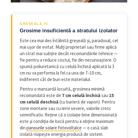
GREȘEALA #1
Grosime insuficientă a stratului izolator
Este cea mai des întâlnită greșeală și, paradoxal, cel
mai ușor de evitat. Mulți proprietari sau firme aplică
un strat mai subțire decât recomandările tehnice —
fie pentru a reduce costul, fie din necunoaștere. O
spumă poliuretanică cu celulă închisă aplicată la 3
cm nu va performa la fel ca una de 7–10 cm,
indiferent cât de bun este materialul.
Pentru o mansardă locuită, grosimea minimă
recomandată este de
7 cm celulă închisă
sau
15
cm celulă deschisă
(cu barieră de vapori). Pentru
zone montane sau cu ierni severe, valorile cresc
semnificativ. Reține că o izolație bine dimensionată
este și condiția de bază pentru a obține maximum
din
panourile solare fotovoltaice
— o casă slab
izolată risipește energia produsă de sistem.