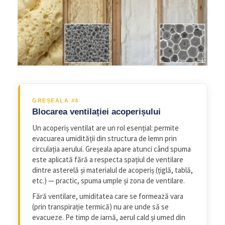
GREȘEALA #4
Blocarea ventilației acoperișului
Un acoperiș ventilat are un rol esențial: permite
evacuarea umidității din structura de lemn prin
circulația aerului. Greșeala apare atunci când spuma
este aplicată fără a respecta spațiul de ventilare
dintre asterelă și materialul de acoperiș (țiglă, tablă,
etc.) — practic, spuma umple și zona de ventilare.
Fără ventilare, umiditatea care se formează vara
(prin transpirație termică) nu are unde să se
evacueze. Pe timp de iarnă, aerul cald și umed din