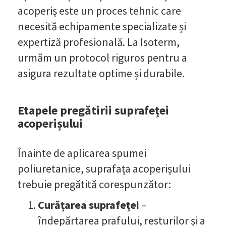
acoperiș este un proces tehnic care
necesită echipamente specializate și
expertiză profesională. La Isoterm,
urmăm un protocol riguros pentru a
asigura rezultate optime și durabile.
Etapele pregătirii suprafeței
acoperișului
Înainte de aplicarea spumei
poliuretanice, suprafața acoperișului
trebuie pregătită corespunzător:
Curățarea suprafeței
–
îndepărtarea prafului, resturilor și a