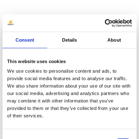
Etanșeitate superioară și
eliminarea punților termice
Consent
Details
About
Unul dintre cele mai importante
avantaje ale spumei poliuretanice este
This website uses cookies
capacitatea sa de a crea un strat
We use cookies to personalise content and ads, to
continuu, fără îmbinări sau goluri.
provide social media features and to analyse our traffic.
Spre deosebire de materialele
We also share information about your use of our site with
our social media, advertising and analytics partners who
tradiționale care necesită tăiere și
may combine it with other information that you’ve
montare mecanică, spuma pulverizată
provided to them or that they’ve collected from your use
acoperă uniform întreaga suprafață,
of their services.
inclusiv zonele dificile și colțurile. Acest
lucru elimină complet punțile termice –
Consent