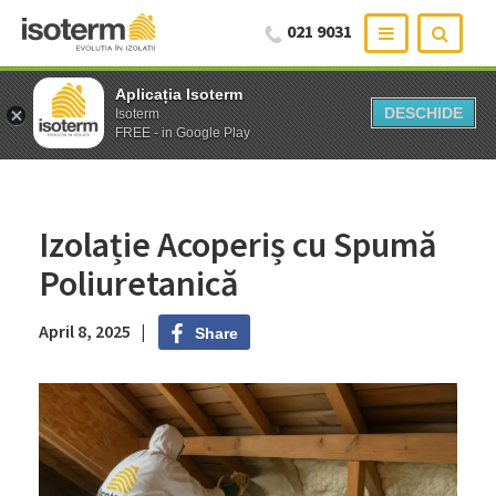
021 9031
Aplicația Isoterm
Aplicația Isoterm
DESCHIDE
DESCHIDE
Isoterm
Isoterm
FREE - in Google Play
FREE - in Google Play
Izolație Acoperiș cu Spumă
Poliuretanică
April 8, 2025 |
Share