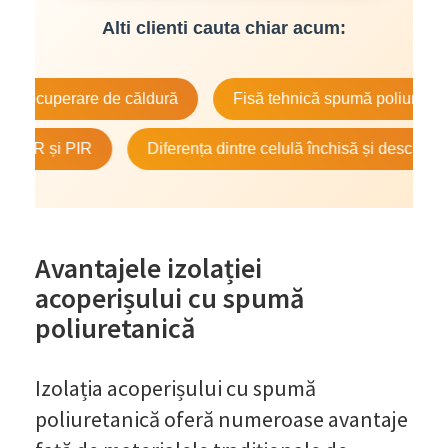
Alti clienti cauta chiar acum:
erare de căldură
Fisă tehnică spumă poliuretanică
și PIR
Diferența dintre celulă închisă și deschisă
Avantajele izolației
acoperișului cu spumă
poliuretanică
Izolația acoperișului cu spumă
poliuretanică oferă numeroase avantaje