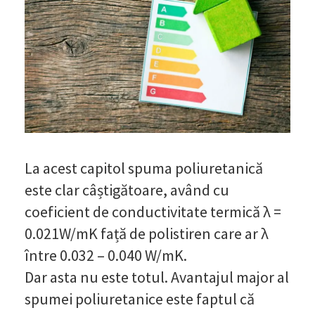
La acest capitol spuma poliuretanică
este clar câștigătoare, având cu
coeficient de conductivitate termică λ =
0.021W/mK față de polistiren care ar λ
între 0.032 – 0.040 W/mK.
Dar asta nu este totul. Avantajul major al
spumei poliuretanice este faptul că