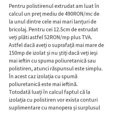
Pentru polistirenul extrudat am luat în
calcul un preț mediu de 490RON/mc de
la unul dintre cele mai mari lanțuri de
bricolaj. Pentru cei 12.5cm de extrudat
veți plăti astfel 52RON/mp plus TVA.
Astfel dacă aveți o suprafață mai mare de
150mp de izolat și nu știți dacă veți ieși
mai ieftin cu spuma poliuretanică sau
polistiren, atunci răspunsul este simplu.
În acest caz izolația cu spumă
poliuretanică este mai ieftină.
Totodată luați în calcul faptul că la
izolația cu polistiren vor exista conturi
suplimentare cu manopera și surplusul