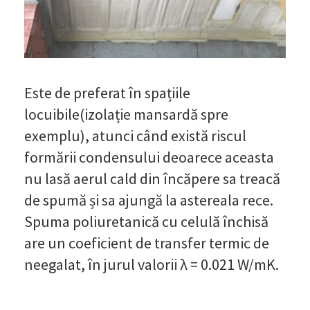
Este de preferat în spațiile
locuibile(izolație mansardă spre
exemplu), atunci când există riscul
formării condensului deoarece aceasta
nu lasă aerul cald din încăpere sa treacă
de spumă și sa ajungă la astereala rece.
Spuma poliuretanică cu celulă închisă
are un coeficient de transfer termic de
neegalat, în jurul valorii λ = 0.021 W/mK.