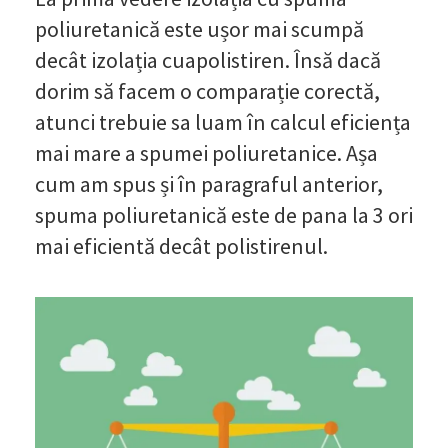
poliuretanică este ușor mai scumpă
decât izolația cuapolistiren. Însă dacă
dorim să facem o comparație corectă,
atunci trebuie sa luam în calcul eficiența
mai mare a spumei poliuretanice. Așa
cum am spus și în paragraful anterior,
spuma poliuretanică este de pana la 3 ori
mai eficientă decât polistirenul.