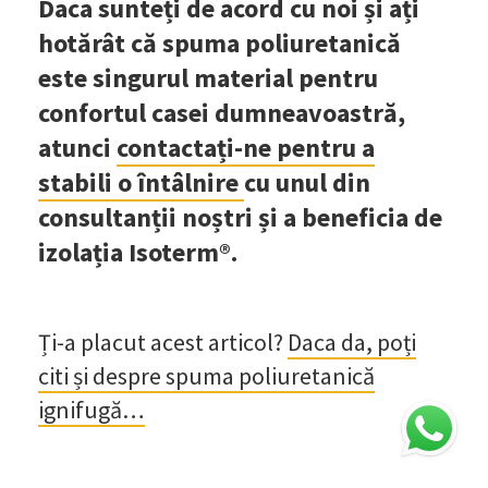
Daca sunteți de acord cu noi și ați
hotărât că spuma poliuretanică
este singurul material pentru
confortul casei dumneavoastră,
atunci
contactați-ne pentru a
stabili o întâlnire
cu unul din
consultanții noștri și a beneficia de
izolația Isoterm®.
Ți-a placut acest articol?
Daca da, poți
citi și despre spuma poliuretanică
ignifugă…