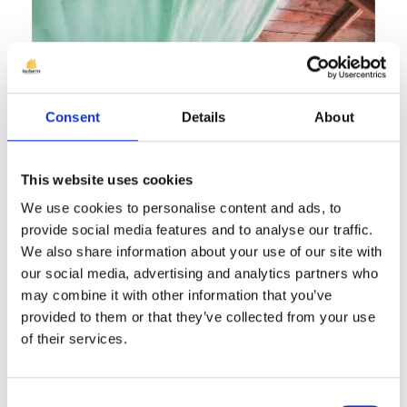
Consent
Details
About
This website uses cookies
We use cookies to personalise content and ads, to
Trebuie să aveți grijă însă cu cine faceți
provide social media features and to analyse our traffic.
lucrarea, întrucât o aplicare incorectă
We also share information about your use of our site with
our social media, advertising and analytics partners who
poate duce la crăparea sau desprinderea
may combine it with other information that you’ve
spumei. Echipele de aplicatori Isoterm®
provided to them or that they’ve collected from your use
au o vastă experiență în domeniu pentru
of their services.
a vă garanta o aplicare corectă de fiecare
dată.
Consent