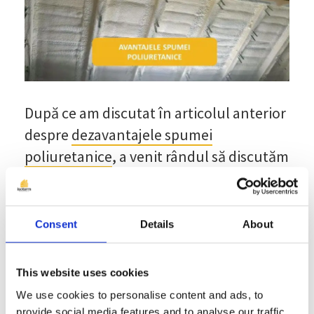
După ce am discutat în articolul anterior
despre
dezavantajele spumei
poliuretanice
, a venit rândul să discutăm
și despre avantajele spumei
poliuretanice.
Consent
Details
About
Izolarea termică a locuințelor a devenit
în scurt timp un adevărat
sine qua non
a
zilelor noastre, deoarece în contextul
This website uses cookies
temperaturilor tot mai extreme avem
We use cookies to personalise content and ads, to
provide social media features and to analyse our traffic.