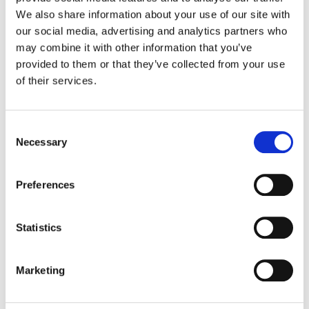
nevoie de o protecție eficientă la nivelul
We also share information about your use of our site with
caselor, care să ne ofere confort termic.
our social media, advertising and analytics partners who
may combine it with other information that you’ve
Izolațiile termice diferă în funcție de
provided to them or that they’ve collected from your use
tipul materialului, deoarece fiecare
of their services.
dintre acestea își aduce aportul în ceea
ce privește eficiența. De asemenea,
Consent
fiecare dintre materiale prezintă
Necessary
Selection
caracteristici diferite de montaj, care de
cele mai multe ori influențează
Preferences
performanțele termice ale clădirilor.
Discutăm în cele ce urmează despre
Statistics
importanța izolațiilor continue cu
spumă poliuretanică și despre avantajele
Marketing
pe care acestea le oferă clădirilor.