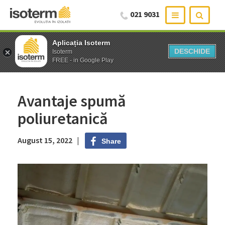
021 9031
Aplicația Isoterm
Aplicația Isoterm
DESCHIDE
DESCHIDE
Isoterm
Isoterm
FREE - in Google Play
FREE - in Google Play
Avantaje spumă
poliuretanică
August 15, 2022 |
Share