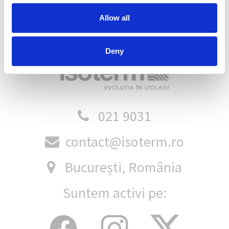
Citește articolul
Allow all
Deny
021 9031
contact@isoterm.ro
București, România
Suntem activi pe: