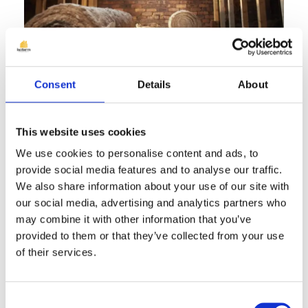
Consent
Details
About
Într-o lume preocupată tot mai mult de
This website uses cookies
sustenabilitate și eficiență energetică,
We use cookies to personalise content and ads, to
actualizarea și modernizarea caselor
provide social media features and to analyse our traffic.
devin priorități importante pentru mulți
We also share information about your use of our site with
our social media, advertising and analytics partners who
proprietari. Un aspect crucial al acestui
may combine it with other information that you’ve
proces este înlocuirea izolației vechi a
provided to them or that they’ve collected from your use
locuinței. Deși poate părea o sarcină
of their services.
monumentală la început, beneficiile
aduse de acest pas sunt pe măsură.
Consent