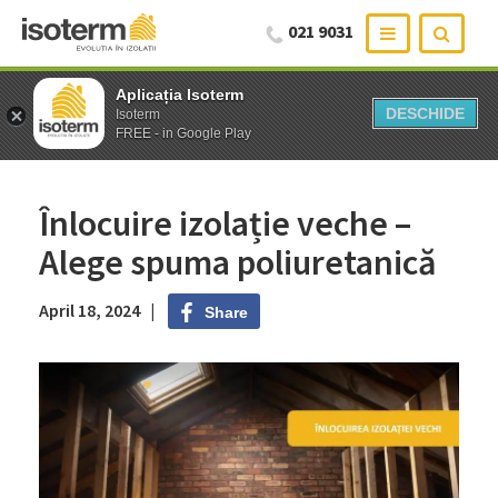
021 9031
Aplicația Isoterm
Aplicația Isoterm
DESCHIDE
DESCHIDE
Isoterm
Isoterm
FREE - in Google Play
FREE - in Google Play
Înlocuire izolație veche –
Alege spuma poliuretanică
April 18, 2024 |
Share