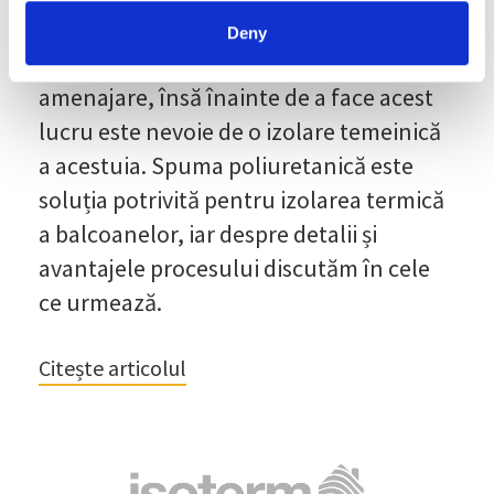
spațiu util, balconul poate fi transformat
Deny
astfel încât să răspundă unor nevoi de
amenajare, însă înainte de a face acest
lucru este nevoie de o izolare temeinică
a acestuia. Spuma poliuretanică este
soluția potrivită pentru izolarea termică
a balcoanelor, iar despre detalii și
avantajele procesului discutăm în cele
ce urmează.
Citește articolul