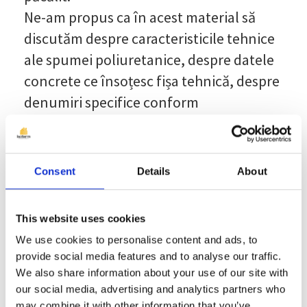
Ne-am propus ca în acest material să
discutăm despre caracteristicile tehnice
ale spumei poliuretanice, despre datele
concrete ce însoțesc fișa tehnică, despre
denumiri specifice conform
nomenclaturii de specialitate, astfel
încât înțelegerea să se facă mai ușor.
Consent
Details
About
Citește articolul
This website uses cookies
Izolarea balconului cu
We use cookies to personalise content and ads, to
provide social media features and to analyse our traffic.
spumă poliuretanică
We also share information about your use of our site with
our social media, advertising and analytics partners who
March 16, 2022 |
Share
may combine it with other information that you’ve