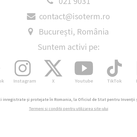
021 9031
contact@isoterm.ro
București, România
Suntem activi pe:
ok
Instagram
X
Youtube
TikTok
 inregistrate și protejate în Romania, la Oficiul de Stat pentru Invenții 
Termeni si conditii pentru utilizarea site-ului