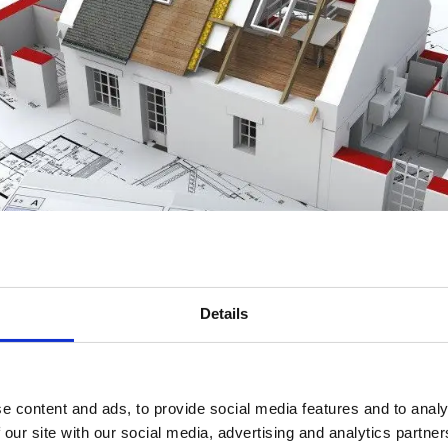
Details
e content and ads, to provide social media features and to analy
atie a acestui program va recomandam sa cititi
ac
 our site with our social media, advertising and analytics partn