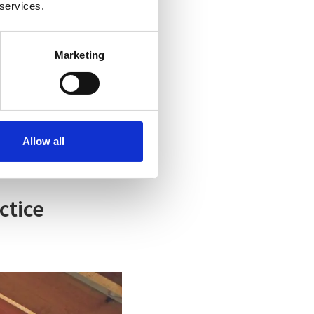
 services.
 țara noastră și din
acest lucru pentru
Marketing
 a păstra la
ai puține resurse
Allow all
ctice