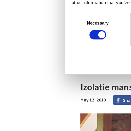
other information that you’ve
Conceptul de eficien
Consent
păcate abia în pre
Necessary
Selection
noi. Eficiența clădi
interior căldura de
astfel încât să plă
Citește articolul
Izolatie mans
May 12, 2019 |
Sha