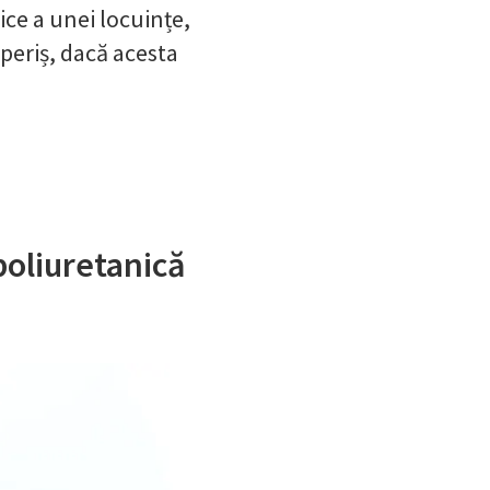
ce a unei locuințe,
operiș, dacă acesta
poliuretanică