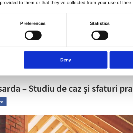
 provided to them or that they’ve collected from your use of their
ță a clădirilor s-a făcut simțit destul de târziu în
zent ne dăm seama cât de important este de fapt 
Preferences
Statistics
rilor nu face referire doar la ideea de confort și de
 care avem nevoie, ci și la nevoia de a consuma m
tim mai puțin și firește, să poluăm mai puțin.
Deny
arda – Studiu de caz și sfaturi pra
re