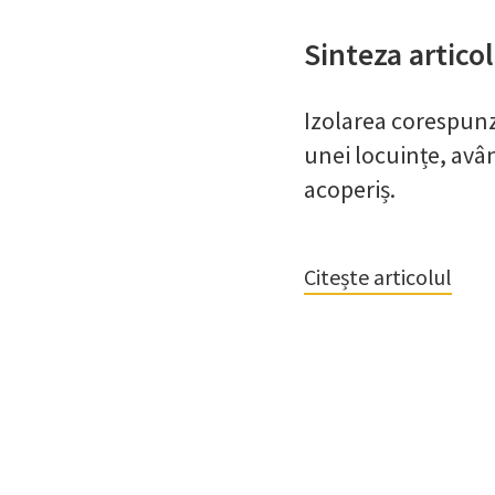
Sinteza articol
Izolarea corespunz
unei locuințe, avâ
acoperiș.
Citește articolul