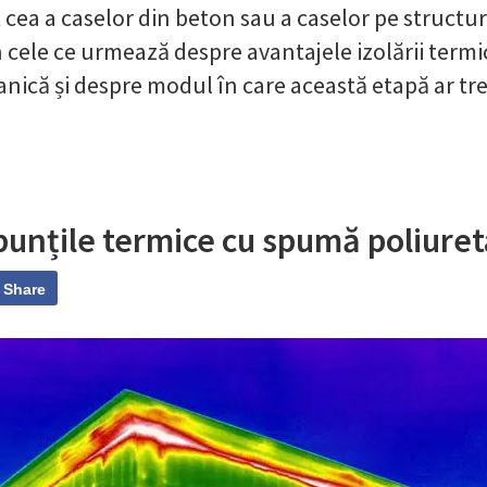
cea a caselor din beton sau a caselor pe structur
 cele ce urmează despre avantajele izolării termi
nică și despre modul în care această etapă ar tre
unțile termice cu spumă poliuret
Share