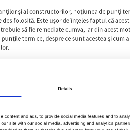
anților și al constructorilor, noțiunea de punți te
 des folosită. Este ușor de înțeles faptul că aces
 trebuie să fie remediate cumva, iar din acest mo
punțile termice, despre ce sunt acestea și cum ar
lor.
arda – Studiu de caz și sfaturi pra
Details
re
e content and ads, to provide social media features and to analy
 our site with our social media, advertising and analytics partn