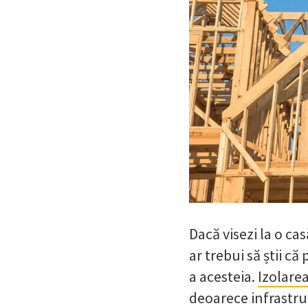
Dacă visezi la o ca
ar trebui să știi că
a acesteia.
Izolare
deoarece infrastru