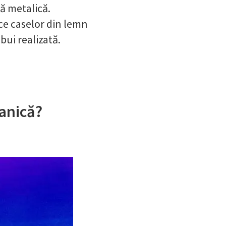
ă metalică.
ce caselor din lemn
bui realizată.
anică?