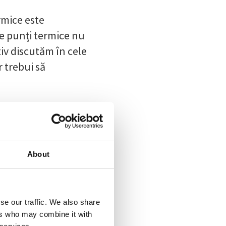
rmice este
te punți termice nu
tiv discutăm în cele
 trebui să
ctice
About
se our traffic. We also share
ers who may combine it with