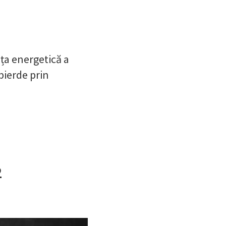
ța energetică a
pierde prin
2