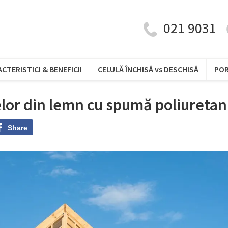
021 9031
CTERISTICI & BENEFICII
CELULĂ ÎNCHISĂ vs DESCHISĂ
PO
elor din lemn cu spumă poliuretan
Share