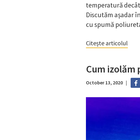
temperatură decât 
Discutăm așadar în
cu spumă poliureta
Citește articolul
Cum izolăm p
October 13, 2020 |