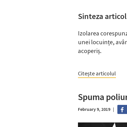
Sinteza articol
Izolarea corespunz
unei locuințe, avâ
acoperiș.
Citește articolul
Spuma poliur
February 9, 2019 |