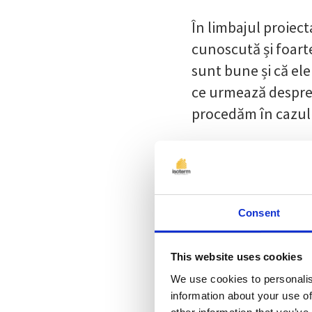
În limbajul proiect
cunoscută și foarte
sunt bune și că ele
ce urmează despre 
procedăm în cazul 
Citește articolul
Izolatie mans
Consent
May 12, 2019 |
Sha
This website uses cookies
We use cookies to personalis
information about your use of